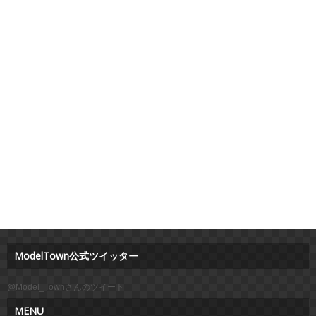
ModelTown公式ツイッター
@Model_Townさんのツイート
MENU