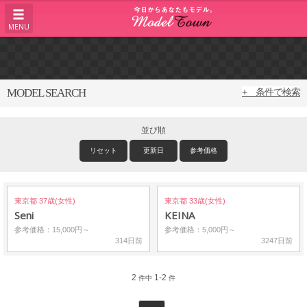
MENU
MODEL SEARCH
+ 条件で検索
並び順
リセット
更新日
参考価格
東京都 37歳(女性)
東京都 33歳(女性)
Seni
KEINA
参考価格：15,000円～
参考価格：5,000円～
314日前
3247日前
2
1-2
件中
件