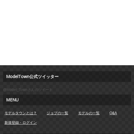
ModelTown公式ツイッター
@Model_Townさんのツイート
MENU
モデルタウンとは？
ジョブの一覧
モデルの一覧
Q&A
新規登録・ログイン