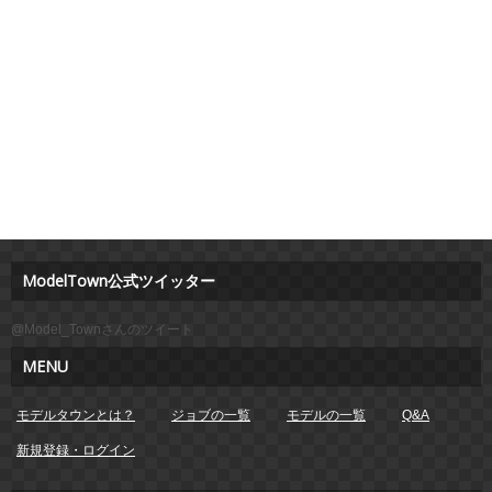
ModelTown公式ツイッター
@Model_Townさんのツイート
MENU
モデルタウンとは？
ジョブの一覧
モデルの一覧
Q&A
新規登録・ログイン