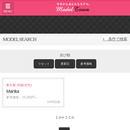
MENU
MODEL SEARCH
+ 条件で検索
並び順
リセット
更新日
参考価格
東京都 38歳(女性)
Marika
参考価格：15,000円～
1476日前
1
1-1
件中
件