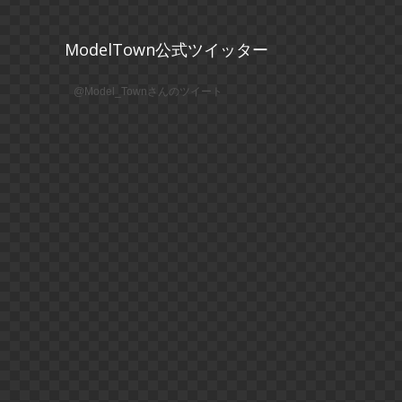
ModelTown公式ツイッター
@Model_Townさんのツイート