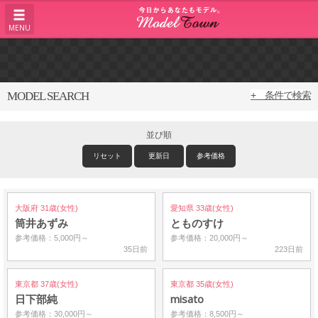
MENU
MODEL SEARCH
+ 条件で検索
並び順
リセット
更新日
参考価格
大阪府 31歳(女性)
愛知県 33歳(女性)
筒井あずみ
とものすけ
参考価格：5,000円～
参考価格：20,000円～
35日前
223日前
東京都 37歳(女性)
東京都 35歳(女性)
日下部純
misato
参考価格：30,000円～
参考価格：8,500円～