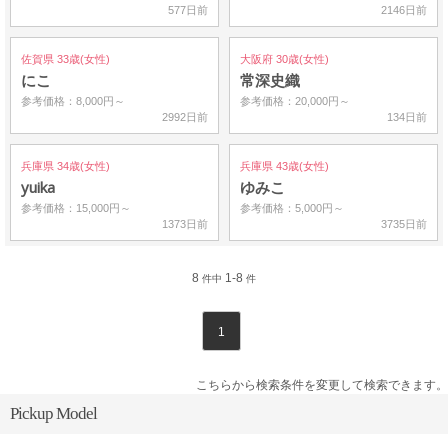
577日前
2146日前
佐賀県 33歳(女性)
大阪府 30歳(女性)
にこ
常深史織
参考価格：8,000円～
参考価格：20,000円～
2992日前
134日前
兵庫県 34歳(女性)
兵庫県 43歳(女性)
yuika
ゆみこ
参考価格：15,000円～
参考価格：5,000円～
1373日前
3735日前
8
1-8
件中
件
1
こちらから検索条件を変更して検索できます。
Pickup Model