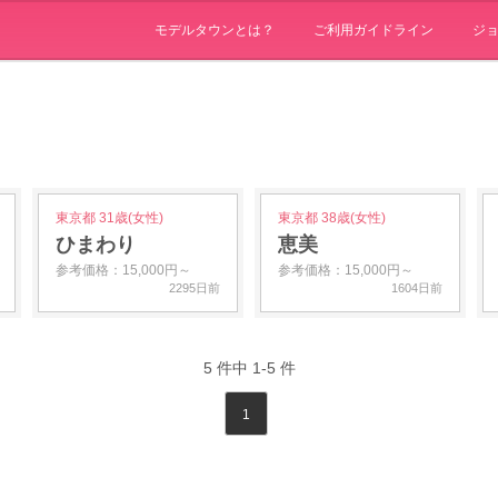
モデルタウンとは？
ご利用ガイドライン
ジ
東京都 31歳(女性)
東京都 38歳(女性)
ひまわり
恵美
参考価格：15,000円～
参考価格：15,000円～
2295日前
1604日前
5
件中
1-5
件
1