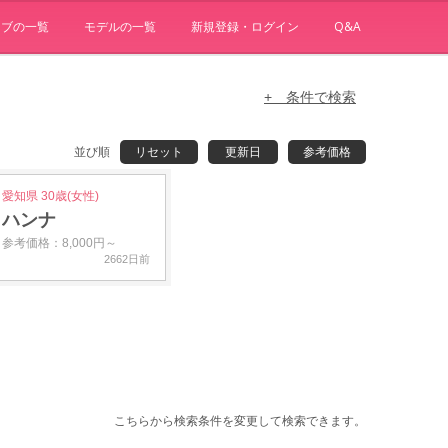
ョブの一覧
モデルの一覧
新規登録・ログイン
Q&A
+ 条件で検索
並び順
リセット
更新日
参考価格
愛知県 30歳(女性)
ハンナ
参考価格：8,000円～
2662日前
こちらから検索条件を変更して検索できます。