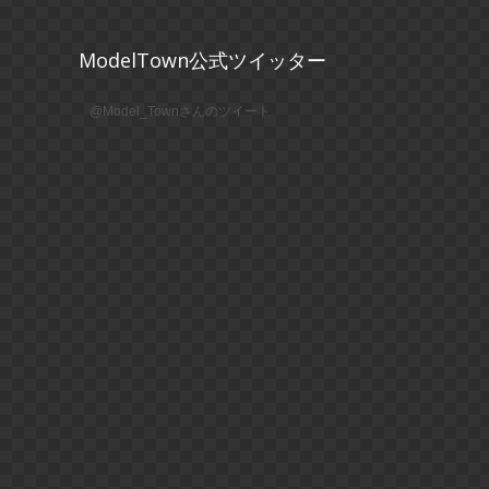
ModelTown公式ツイッター
@Model_Townさんのツイート