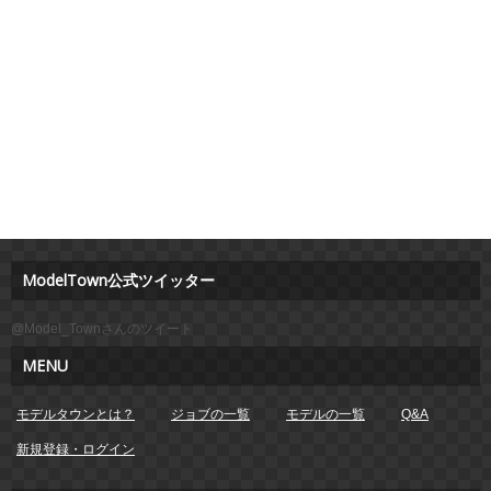
ModelTown公式ツイッター
@Model_Townさんのツイート
MENU
モデルタウンとは？
ジョブの一覧
モデルの一覧
Q&A
新規登録・ログイン