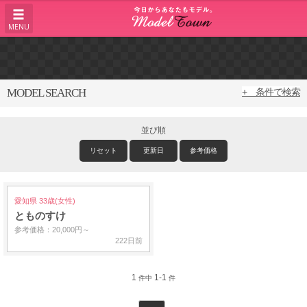
MENU
MODEL SEARCH
+ 条件で検索
並び順
リセット
更新日
参考価格
愛知県 33歳(女性)
とものすけ
参考価格：20,000円～
222日前
1
1-1
件中
件