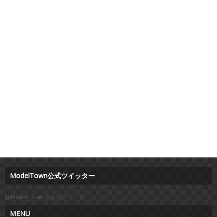
ModelTown公式ツイッター
@Model_Townさんのツイート
MENU