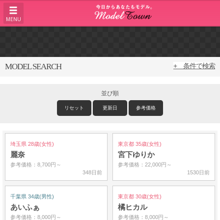
MENU
MODEL SEARCH
+ 条件で検索
並び順
リセット
更新日
参考価格
埼玉県 28歳(女性)
東京都 35歳(女性)
麗奈
宮下ゆりか
参考価格：8,700円～
参考価格：22,000円～
348日前
1530日前
千葉県 34歳(男性)
東京都 30歳(女性)
あいふぁ
橘ヒカル
参考価格：8,000円～
参考価格：8,000円～