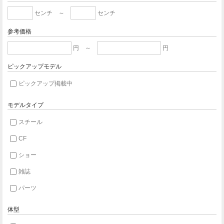
センチ ～
センチ
参考価格
円 ～
円
ピックアップモデル
ピックアップ掲載中
モデルタイプ
スチール
CF
ショー
雑誌
パーツ
体型