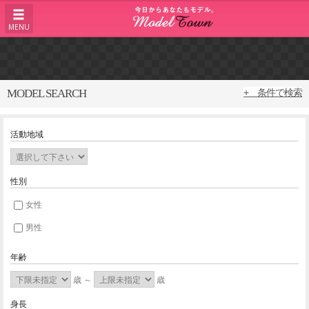
MENU
MODEL SEARCH
+ 条件で検索
活動地域
性別
女性
男性
年齢
歳 ～
歳
身長