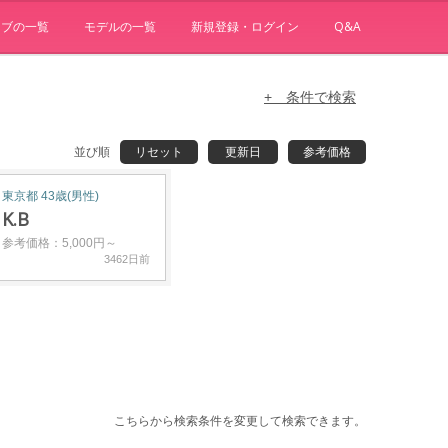
ョブの一覧
モデルの一覧
新規登録・ログイン
Q&A
+ 条件で検索
並び順
リセット
更新日
参考価格
東京都 43歳(男性)
K.B
参考価格：5,000円～
3462日前
こちらから検索条件を変更して検索できます。