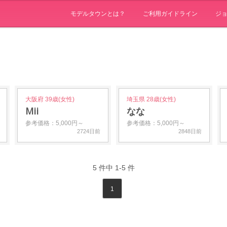
モデルタウンとは？
ご利用ガイドライン
ジ
大阪府 39歳(女性)
埼玉県 28歳(女性)
Mii
なな
参考価格：5,000円～
参考価格：5,000円～
2724日前
2848日前
5
件中
1-5
件
1