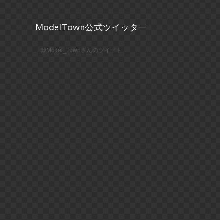
ModelTown公式ツイッター
@Model_Townさんのツイート