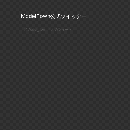
ModelTown公式ツイッター
@Model_Townさんのツイート