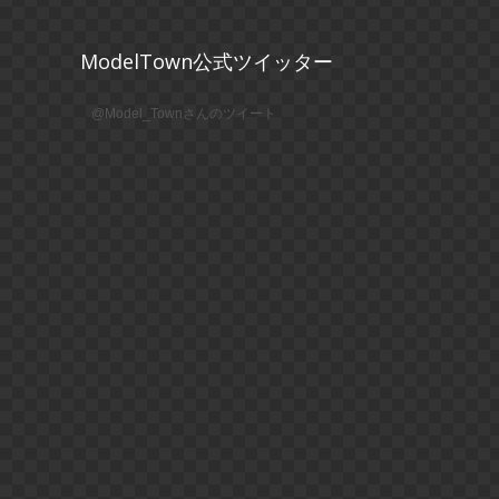
ModelTown公式ツイッター
@Model_Townさんのツイート