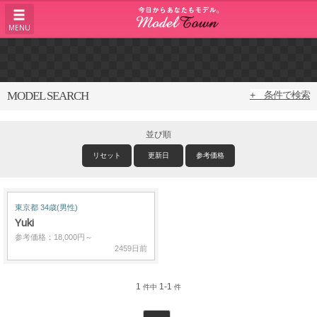
MENU
MODEL SEARCH
+ 条件で検索
並び順
リセット
更新日
参考価格
東京都 34歳(男性)
Yuki
参考価格：18,000円～
2459日前
1
1-1
件中
件