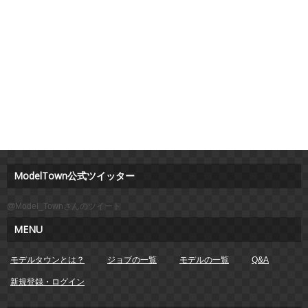
ModelTown公式ツイッター
@Model_Townさんのツイート
MENU
モデルタウンとは？
ジョブの一覧
モデルの一覧
Q&A
新規登録・ログイン