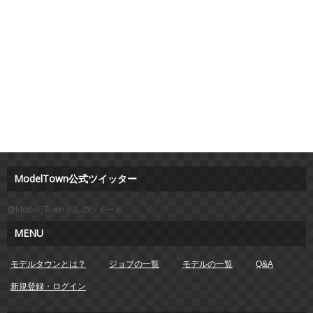
ModelTown公式ツイッター
@Model_Townさんのツイート
MENU
モデルタウンとは？
ジョブの一覧
モデルの一覧
Q&A
新規登録・ログイン