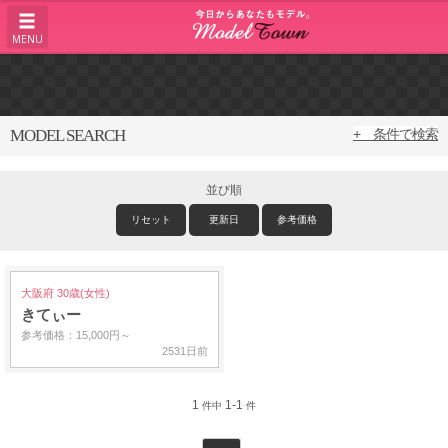
MENU
MODEL SEARCH
+ 条件で検索
並び順
リセット
更新日
参考価格
大阪府 30歳(女性)
きてぃー
参考価格：15,000円～
2531日前
1
1-1
件中
件