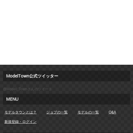
ModelTown公式ツイッター
@Model_Townさんのツイート
MENU
モデルタウンとは？
ジョブの一覧
モデルの一覧
Q&A
新規登録・ログイン