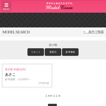
MENU
MODEL SEARCH
+ 条件で検索
並び順
リセット
更新日
参考価格
東京都 40歳(女性)
あさこ
参考価格：10,000円～
2703日前
1
1-1
件中
件