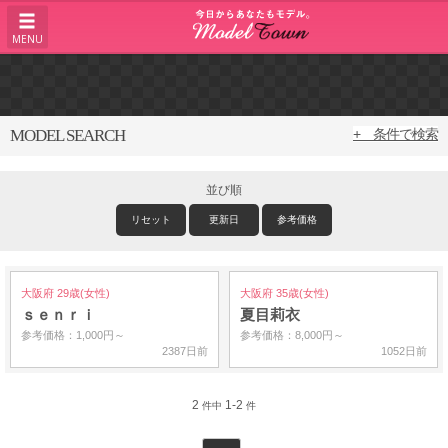
MENU
MODEL SEARCH
+ 条件で検索
並び順
リセット
更新日
参考価格
大阪府 29歳(女性)
大阪府 35歳(女性)
ｓｅｎｒｉ
夏目莉衣
参考価格：1,000円～
参考価格：8,000円～
2387日前
1052日前
2
1-2
件中
件