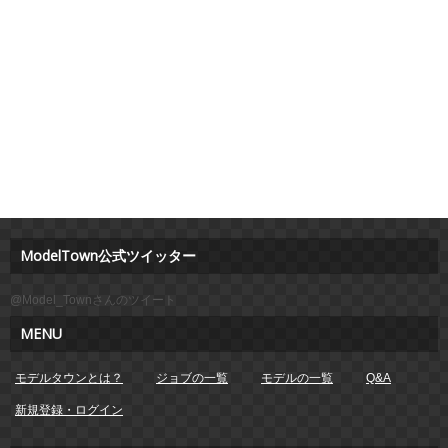
ModelTown公式ツイッター
@Model_Townさんのツイート
MENU
モデルタウンとは？
ジョブの一覧
モデルの一覧
Q&A
新規登録・ログイン