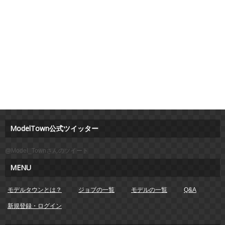
ModelTown公式ツイッター
@Model_Townさんのツイート
MENU
モデルタウンとは？
ジョブの一覧
モデルの一覧
Q&A
新規登録・ログイン