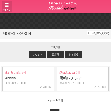
MENU
MODEL SEARCH
+ 条件で検索
並び順
リセット
更新日
参考価格
東京都 34歳(女性)
愛知県 29歳(女性)
Arissa
熊崎レチシア
参考価格：8,000円～
参考価格：10,000円～
2231日前
2970日前
2
1-2
件中
件