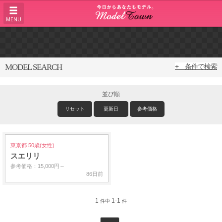
MENU
MODEL SEARCH
+ 条件で検索
並び順
リセット
更新日
参考価格
東京都 50歳(女性)
スエリリ
参考価格：15,000円～
86日前
1
1-1
件中
件