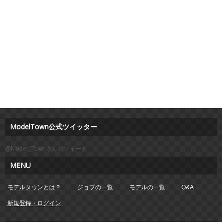
ModelTown公式ツイッター
@Model_Townさんのツイート
MENU
モデルタウンとは？
ジョブの一覧
モデルの一覧
Q&A
新規登録・ログイン