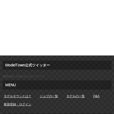
ModelTown公式ツイッター
@Model_Townさんのツイート
MENU
モデルタウンとは？
ジョブの一覧
モデルの一覧
Q&A
新規登録・ログイン