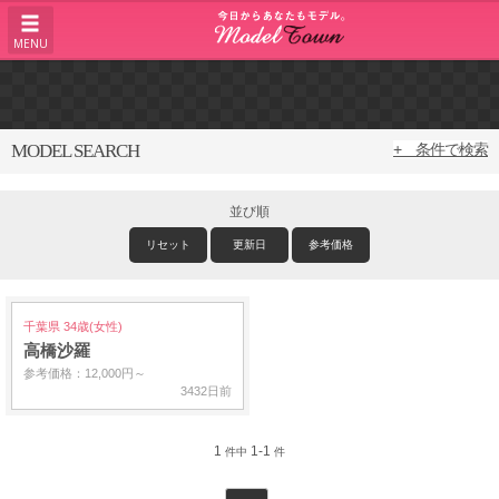
MENU
MODEL SEARCH
+ 条件で検索
並び順
リセット
更新日
参考価格
千葉県 34歳(女性)
高橋沙羅
参考価格：12,000円～
3432日前
1
1-1
件中
件