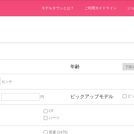
モデルタウンとは？
ご利用ガイドライン
ジ
年齢
センチ
ピックアップモデル
ピ
～
円
CF
パーツ
普通 (1475)