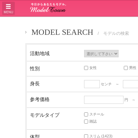
MENU
MODEL SEARCH
/ モデルの検索
活動地域
女性
男性
性別
身長
センチ ～
参考価格
円 
スチール
モデルタイプ
雑誌
スリム (1423)
体型