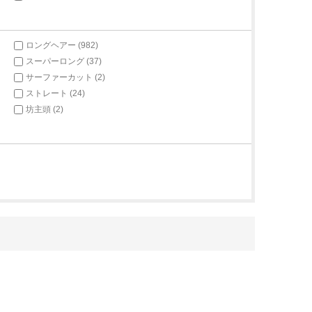
ロングヘアー (982)
スーパーロング (37)
サーファーカット (2)
ストレート (24)
坊主頭 (2)