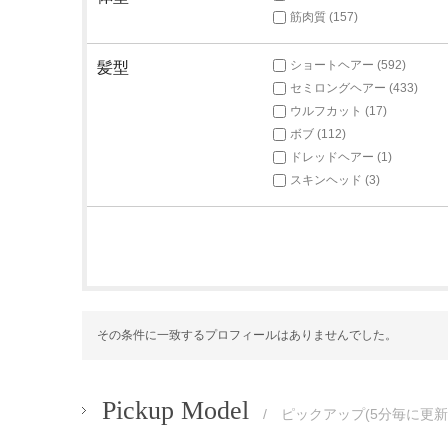
筋肉質 (157)
ショートヘアー (592)
髪型
セミロングヘアー (433)
ウルフカット (17)
ボブ (112)
ドレッドヘアー (1)
スキンヘッド (3)
その条件に一致するプロフィールはありませんでした。
Pickup Model
/ ピックアップ(5分毎に更新