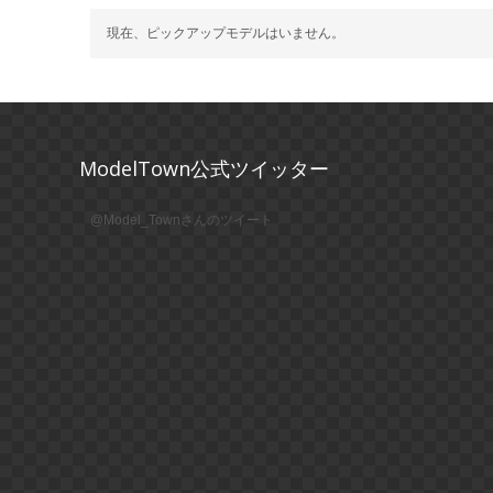
現在、ピックアップモデルはいません。
ModelTown公式ツイッター
@Model_Townさんのツイート