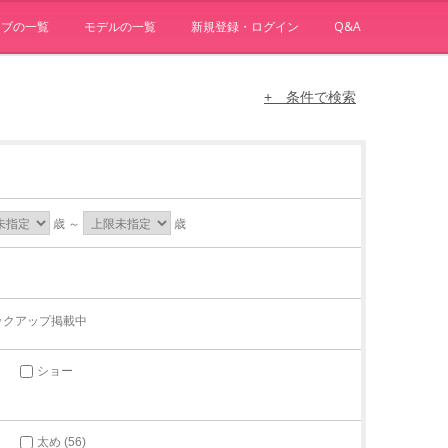
ョブの一覧
モデルの一覧
新規登録・ログイン
Q&A
+ 条件で検索
歳 ～
歳
ックアップ掲載中
ショー
太め (56)