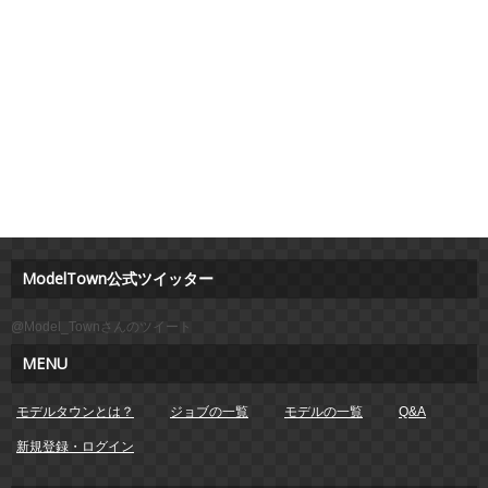
ModelTown公式ツイッター
@Model_Townさんのツイート
MENU
モデルタウンとは？
ジョブの一覧
モデルの一覧
Q&A
新規登録・ログイン