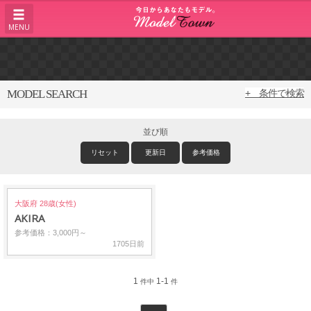
MENU
MODEL SEARCH
+ 条件で検索
並び順
リセット
更新日
参考価格
大阪府 28歳(女性)
AKIRA
参考価格：3,000円～
1705日前
1
1-1
件中
件