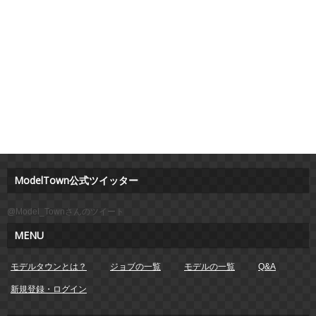
ModelTown公式ツイッター
@Model_Townさんのツイート
MENU
モデルタウンとは？
ジョブの一覧
モデルの一覧
Q&A
新規登録・ログイン