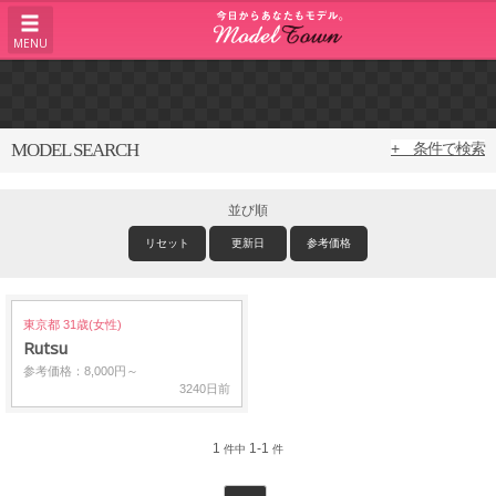
MENU
MODEL SEARCH
+ 条件で検索
並び順
リセット
更新日
参考価格
東京都 31歳(女性)
Rutsu
参考価格：8,000円～
3240日前
1
1-1
件中
件