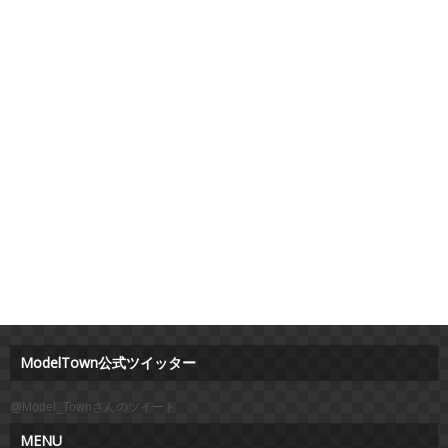
ModelTown公式ツイッター
@Model_Townさんのツイート
MENU