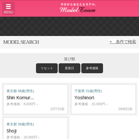
MENU
MODEL SEARCH
+ 条件で検索
並び順
リセット
更新日
参考価格
東京都 48歳(男性)
千葉県 31歳(男性)
Shin Komur…
Yoshinori
参考価格：8,000円～
参考価格：15,000円～
2377日前
2848日前
東京都 39歳(男性)
Shoji
参考価格：20,000円～