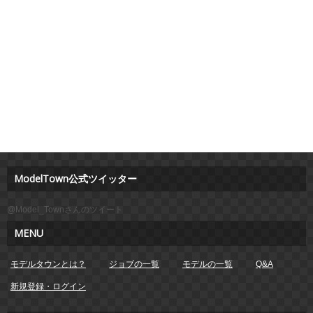
ModelTown公式ツイッター
@Model_Townさんのツイート
MENU
モデルタウンとは？
ジョブの一覧
モデルの一覧
Q&A
新規登録・ログイン