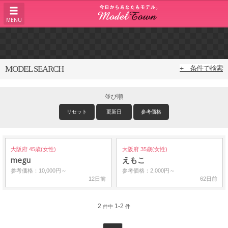
MENU
MODEL SEARCH
+ 条件で検索
並び順
リセット
更新日
参考価格
大阪府 45歳(女性)
大阪府 35歳(女性)
megu
えもこ
参考価格：10,000円～
参考価格：2,000円～
12日前
62日前
2
1-2
件中
件