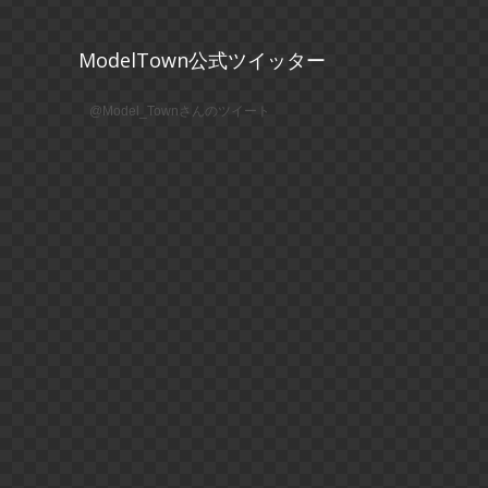
ModelTown公式ツイッター
@Model_Townさんのツイート