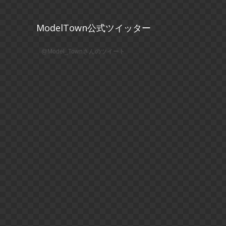
ModelTown公式ツイッター
@Model_Townさんのツイート