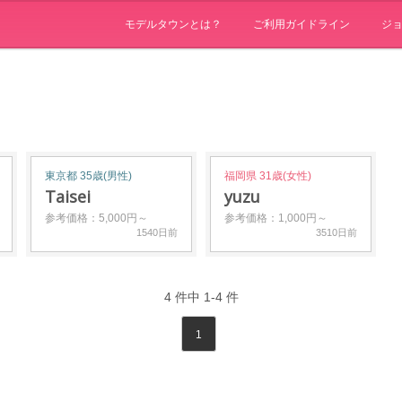
モデルタウンとは？
ご利用ガイドライン
ジ
東京都 35歳(男性)
福岡県 31歳(女性)
Taisei
yuzu
参考価格：5,000円～
参考価格：1,000円～
1540日前
3510日前
4
件中
1-4
件
1