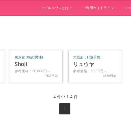
モデルタウンとは？
ご利用ガイドライン
ジ
東京都 39歳(男性)
大阪府 31歳(男性)
Shoji
リュウヤ
参考価格：20,000円～
参考価格：6,000円～
2431日前
3536日前
4
件中
1-4
件
1