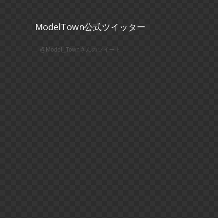
ModelTown公式ツイッター
@Model_Townさんのツイート