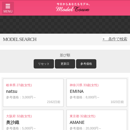
MENU
MODEL SEARCH
+ 条件で検索
並び順
リセット
更新日
参考価格
岐阜県 27歳(女性)
神奈川県 33歳(女性)
natsu
EMINA
参考価格：3,000円～
参考価格：8,000円～
2162日前
1023日前
大阪府 32歳(女性)
東京都 32歳(女性)
奥沙織
AMANE
参考価格：5,000円～
参考価格：20,000円～