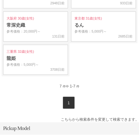
2948日前
933日前
大阪府 30歳(女性)
東京都 31歳(女性)
常深史織
るん
参考価格：20,000円～
参考価格：5,000円～
131日前
2685日前
三重県 32歳(女性)
龍姫
参考価格：5,000円～
3708日前
7
1-7
件中
件
1
こちらから検索条件を変更して検索できます。
Pickup Model