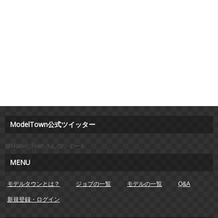
ModelTown公式ツイッター
@Model_Townさんのツイート
MENU
モデルタウンとは？
ジョブの一覧
モデルの一覧
Q&A
新規登録・ログイン