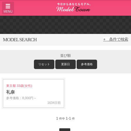
MENU
MODEL SEARCH
+ 条件で検索
並び順
リセット
更新日
参考価格
東京都 33歳(女性)
礼奈
参考価格：8,000円～
1634日前
1
1-1
件中
件