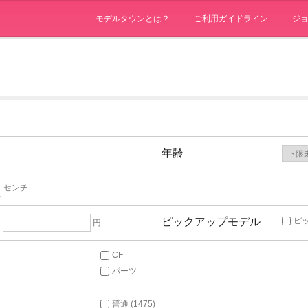
モデルタウンとは？
ご利用ガイドライン
ジ
年齢
センチ
ピックアップモデル
ピ
～
円
CF
パーツ
普通 (1475)