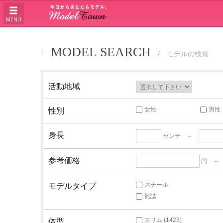
MENU
MODEL SEARCH
/ モデルの検索
活動地域
女性
男性
性別
身長
センチ ～
参考価格
円 
スチール
モデルタイプ
雑誌
スリム (1423)
体型