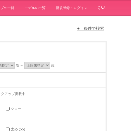
ョブの一覧
モデルの一覧
新規登録・ログイン
Q&A
+ 条件で検索
歳 ～
歳
ックアップ掲載中
ショー
太め (55)