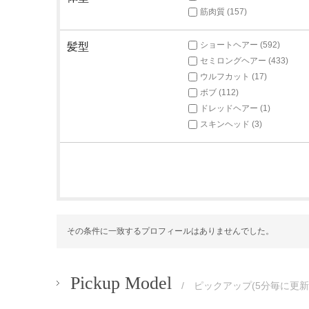
筋肉質 (157)
ショートヘアー (592)
髪型
セミロングヘアー (433)
ウルフカット (17)
ボブ (112)
ドレッドヘアー (1)
スキンヘッド (3)
その条件に一致するプロフィールはありませんでした。
Pickup Model
/ ピックアップ(5分毎に更新