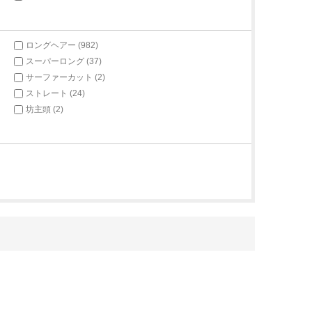
ロングヘアー (982)
スーパーロング (37)
サーファーカット (2)
ストレート (24)
坊主頭 (2)