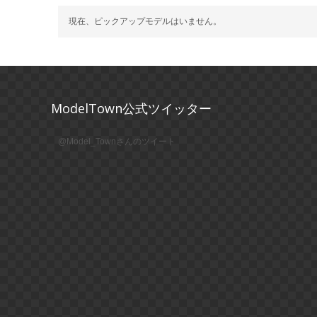
現在、ピックアップモデルはいません。
ModelTown公式ツイッター
@Model_Townさんのツイート