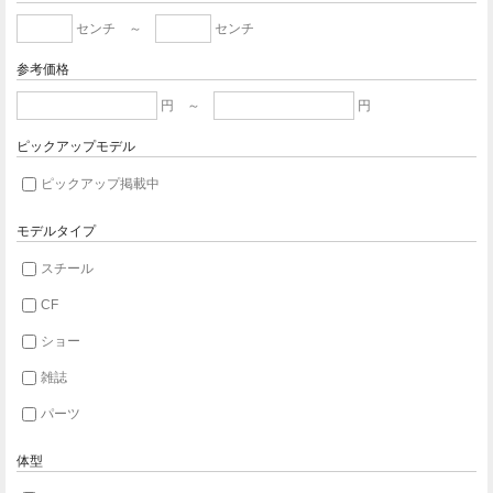
センチ ～
センチ
参考価格
円 ～
円
ピックアップモデル
ピックアップ掲載中
モデルタイプ
スチール
CF
ショー
雑誌
パーツ
体型