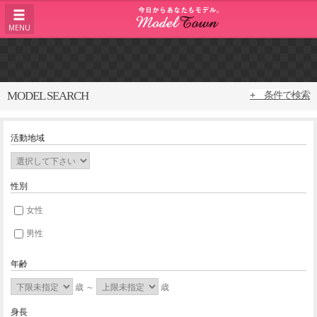
MENU
MODEL SEARCH
+ 条件で検索
活動地域
性別
女性
男性
年齢
歳 ～
歳
身長