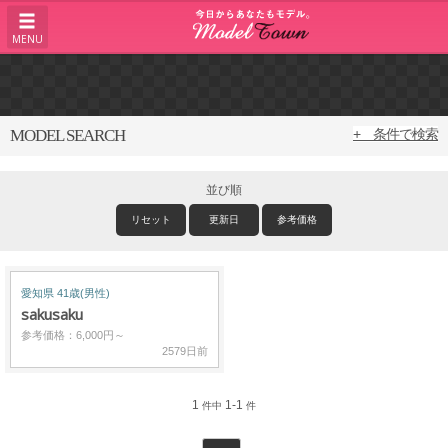
MENU
MODEL SEARCH
+ 条件で検索
並び順
リセット
更新日
参考価格
愛知県 41歳(男性)
sakusaku
参考価格：6,000円～
2579日前
1
1-1
件中
件