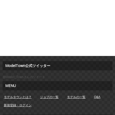
ModelTown公式ツイッター
@Model_Townさんのツイート
MENU
モデルタウンとは？
ジョブの一覧
モデルの一覧
Q&A
新規登録・ログイン