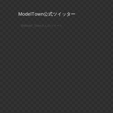
ModelTown公式ツイッター
@Model_Townさんのツイート