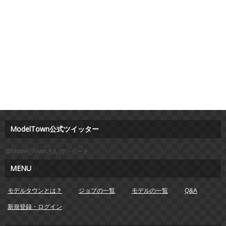
ModelTown公式ツイッター
@Model_Townさんのツイート
MENU
モデルタウンとは？
ジョブの一覧
モデルの一覧
Q&A
新規登録・ログイン