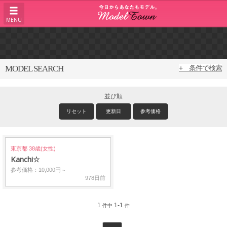
MENU
MODEL SEARCH
+ 条件で検索
並び順
リセット
更新日
参考価格
東京都 38歳(女性)
Kanchi☆
参考価格：10,000円～
978日前
1
1-1
件中
件