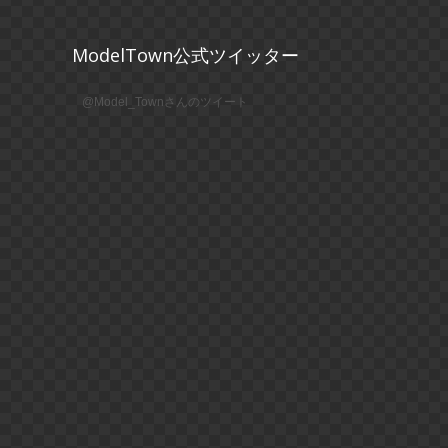
ModelTown公式ツイッター
@Model_Townさんのツイート