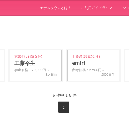
モデルタウンとは？
ご利用ガイドライン
ジ
東京都 39歳(女性)
千葉県 28歳(女性)
工藤裕生
emiri
参考価格：20,000円～
参考価格：6,500円～
314日前
2000日前
5
件中
1-5
件
1