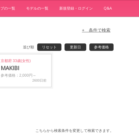
ョブの一覧
モデルの一覧
新規登録・ログイン
Q&A
+ 条件で検索
並び順
リセット
更新日
参考価格
京都府 33歳(女性)
MAKIBI
参考価格：2,000円～
2600日前
こちらから検索条件を変更して検索できます。