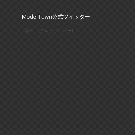
ModelTown公式ツイッター
@Model_Townさんのツイート