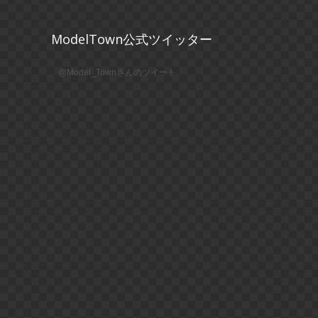
ModelTown公式ツイッター
@Model_Townさんのツイート