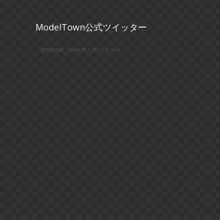
ModelTown公式ツイッター
@Model_Townさんのツイート