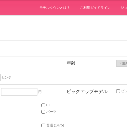
モデルタウンとは？
ご利用ガイドライン
ジ
年齢
センチ
ピックアップモデル
ピ
～
円
CF
パーツ
普通 (1475)