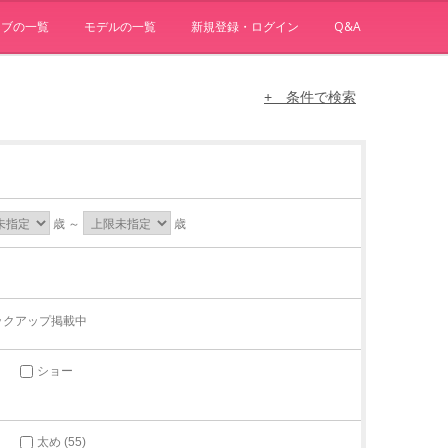
ョブの一覧
モデルの一覧
新規登録・ログイン
Q&A
+ 条件で検索
歳 ～
歳
ックアップ掲載中
ショー
太め (55)