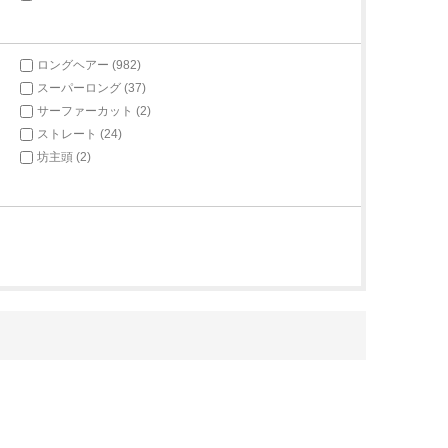
ロングヘアー (982)
スーパーロング (37)
サーファーカット (2)
ストレート (24)
坊主頭 (2)