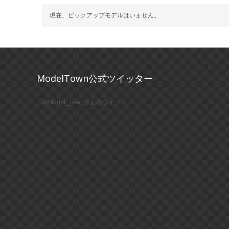
現在、ピックアップモデルはいません。
ModelTown公式ツイッター
@Model_Townさんのツイート