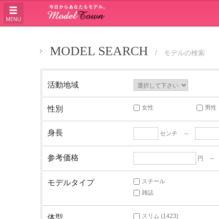
MENU
MODEL SEARCH
/ モデルの検索
活動地域
女性
男性
性別
身長
センチ ～
参考価格
円 
スチール
モデルタイプ
雑誌
スリム (1423)
体型