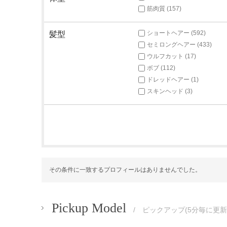
筋肉質 (157)
ショートヘアー (592)
髪型
セミロングヘアー (433)
ウルフカット (17)
ボブ (112)
ドレッドヘアー (1)
スキンヘッド (3)
その条件に一致するプロフィールはありませんでした。
Pickup Model
/ ピックアップ(5分毎に更新