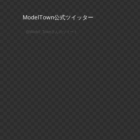
ModelTown公式ツイッター
@Model_Townさんのツイート