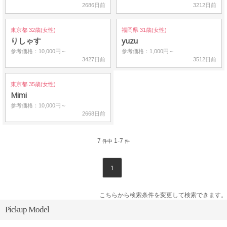
2686日前
3212日前
東京都 32歳(女性)
福岡県 31歳(女性)
りしゃす
yuzu
参考価格：10,000円～
参考価格：1,000円～
3427日前
3512日前
東京都 35歳(女性)
Mimi
参考価格：10,000円～
2668日前
7
1-7
件中
件
1
こちらから検索条件を変更して検索できます。
Pickup Model