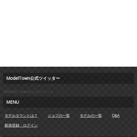
ModelTown公式ツイッター
@Model_Townさんのツイート
MENU
モデルタウンとは？
ジョブの一覧
モデルの一覧
Q&A
新規登録・ログイン