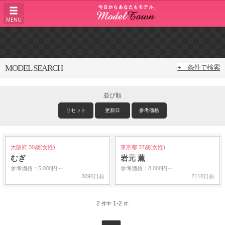
MENU
MODEL SEARCH
+ 条件で検索
並び順
リセット
更新日
参考価格
大阪府 30歳(女性)
東京都 37歳(女性)
むぎ
岩元 薫
参考価格：5,000円～
参考価格：8,000円～
3090日前
2110日前
2
1-2
件中
件