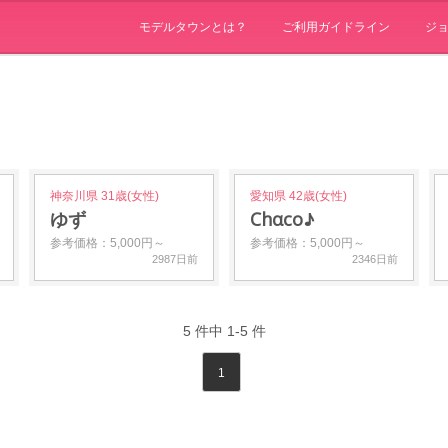
モデルタウンとは？
ご利用ガイドライン
ジ
神奈川県 31歳(女性)
愛知県 42歳(女性)
ゆず
Chαco♪
参考価格：5,000円～
参考価格：5,000円～
2987日前
2346日前
5
件中
1-5
件
1