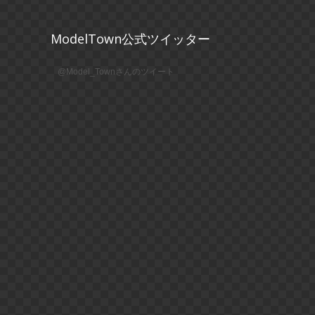
ModelTown公式ツイッター
@Model_Townさんのツイート