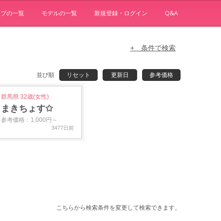
ョブの一覧
モデルの一覧
新規登録・ログイン
Q&A
+ 条件で検索
並び順
リセット
更新日
参考価格
群馬県 32歳(女性)
まきちょす✩
参考価格：1,000円～
3477日前
こちらから検索条件を変更して検索できます。