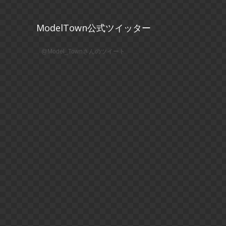
ModelTown公式ツイッター
@Model_Townさんのツイート