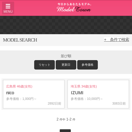
MENU
MODEL SEARCH
+ 条件で検索
並び順
リセット
更新日
参考価格
広島県 46歳(女性)
埼玉県 34歳(女性)
nico
IZUMI
参考価格：1,000円～
参考価格：10,000円～
2892日前
3083日前
2
1-2
件中
件