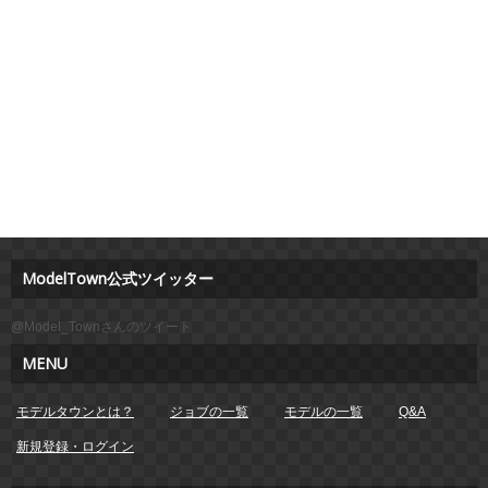
ModelTown公式ツイッター
@Model_Townさんのツイート
MENU
モデルタウンとは？
ジョブの一覧
モデルの一覧
Q&A
新規登録・ログイン