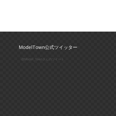
ModelTown公式ツイッター
@Model_Townさんのツイート