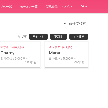
ョブの一覧
モデルの一覧
新規登録・ログイン
Q&A
+ 条件で検索
並び順
リセット
更新日
参考価格
東京都 37歳(女性)
埼玉県 28歳(女性)
Chamy
Mana
参考価格：9,000円～
参考価格：5,000円～
2879日前
3006日前