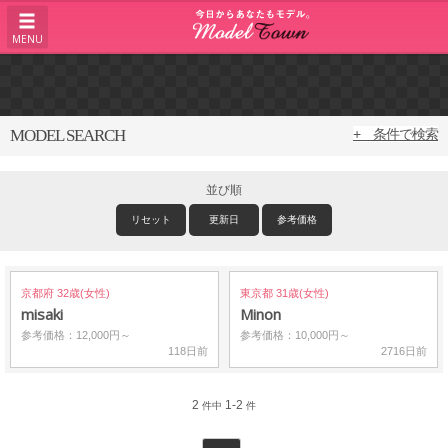
MENU
MODEL SEARCH
+ 条件で検索
並び順
リセット
更新日
参考価格
京都府 32歳(女性)
東京都 31歳(女性)
misaki
Minon
参考価格：12,000円～
参考価格：10,000円～
118日前
2716日前
2
1-2
件中
件