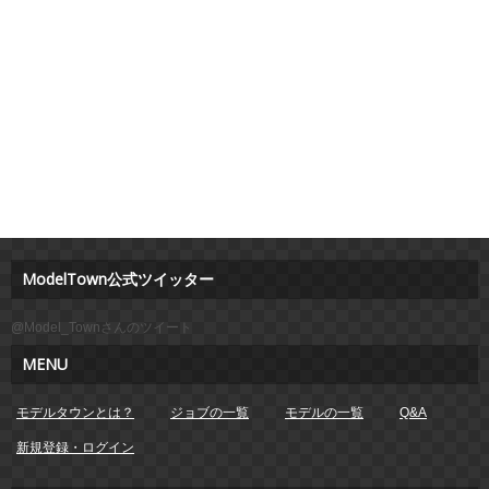
ModelTown公式ツイッター
@Model_Townさんのツイート
MENU
モデルタウンとは？
ジョブの一覧
モデルの一覧
Q&A
新規登録・ログイン