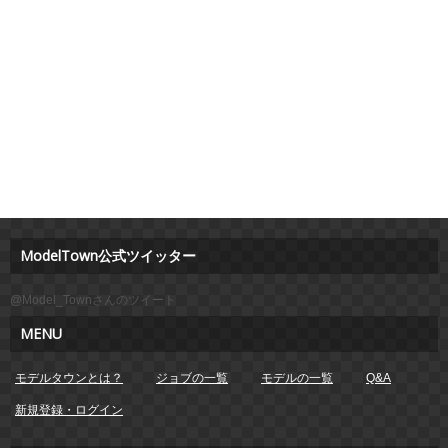
ModelTown公式ツイッター
@Model_Townさんのツイート
MENU
モデルタウンとは？
ジョブの一覧
モデルの一覧
Q&A
新規登録・ログイン