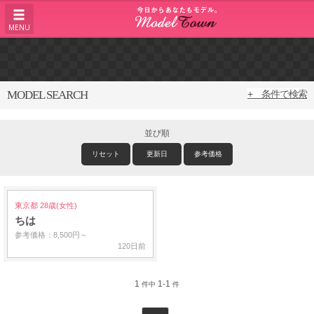
MENU
MODEL SEARCH
+ 条件で検索
並び順
リセット
更新日
参考価格
東京都 28歳(女性)
ちは
参考価格：8,500円～
120日前
1
1-1
件中
件