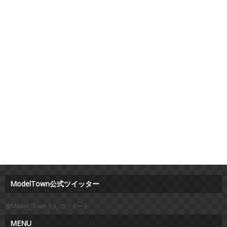
ModelTown公式ツイッター
@Model_Townさんのツイート
MENU