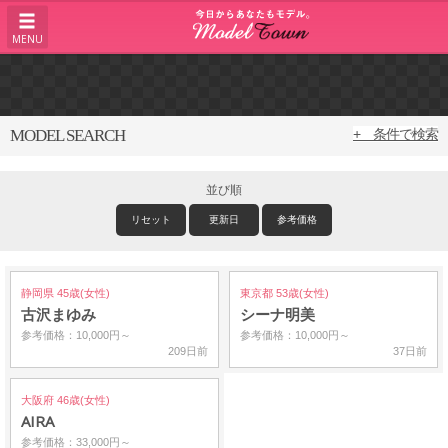
MENU
MODEL SEARCH
+ 条件で検索
並び順
リセット
更新日
参考価格
静岡県 45歳(女性)
東京都 53歳(女性)
古沢まゆみ
シーナ明美
参考価格：10,000円～
参考価格：10,000円～
209日前
37日前
大阪府 46歳(女性)
AIRA
参考価格：33,000円～