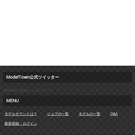
ModelTown公式ツイッター
@Model_Townさんのツイート
MENU
モデルタウンとは？
ジョブの一覧
モデルの一覧
Q&A
新規登録・ログイン