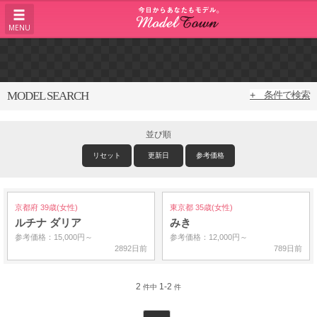
MENU
MODEL SEARCH
+ 条件で検索
並び順
リセット
更新日
参考価格
京都府 39歳(女性)
東京都 35歳(女性)
ルチナ ダリア
みき
参考価格：15,000円～
参考価格：12,000円～
2892日前
789日前
2
1-2
件中
件